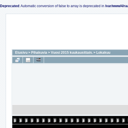
Deprecated
: Automatic conversion of false to array is deprecated in
/var/www/4/ra
Etusivu
>
Pihakuvia
>
Vuosi 2015 kuukausittain.
>
Lokakuu