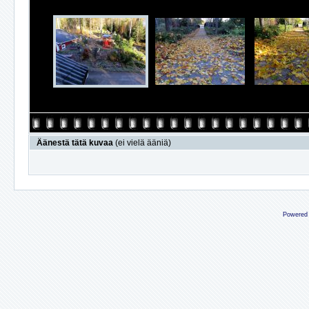
Äänestä tätä kuvaa
(ei vielä ääniä)
Powered