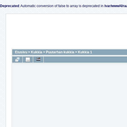
Deprecated
: Automatic conversion of false to array is deprecated in
/var/www/4/ra
Etusivu
>
Kukkia
>
Puutarhan kukkia
>
Kukkia 1