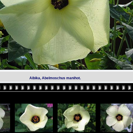
Aibika, Abelmoschus manihot.