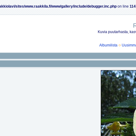
akkiolavi/sites/www.raakkila.fi/www/gallery/include/debugger.inc.php
on line
114
R
Kuvia puutarhasta, kasv
Albumilista
Uusimmat