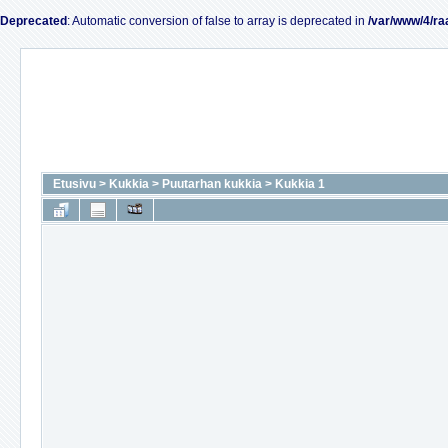
Deprecated
: Automatic conversion of false to array is deprecated in
/var/www/4/ra
Etusivu
>
Kukkia
>
Puutarhan kukkia
>
Kukkia 1