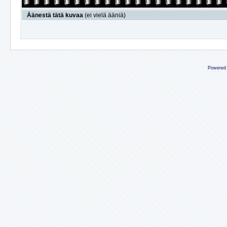
Äänestä tätä kuvaa
(ei vielä ääniä)
Powered