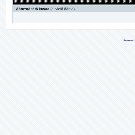
Äänestä tätä kuvaa
(ei vielä ääniä)
Powered