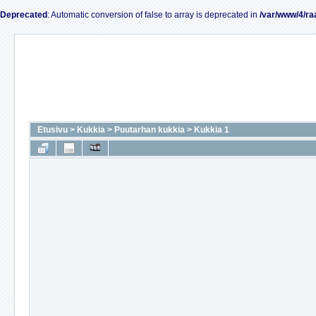
Deprecated
: Automatic conversion of false to array is deprecated in
/var/www/4/ra
Etusivu
>
Kukkia
>
Puutarhan kukkia
>
Kukkia 1