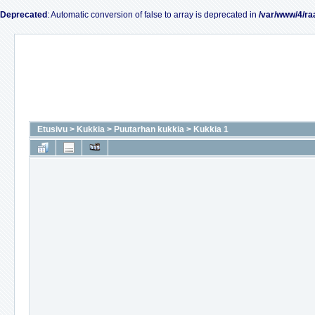
Deprecated
: Automatic conversion of false to array is deprecated in
/var/www/4/ra
Etusivu
>
Kukkia
>
Puutarhan kukkia
>
Kukkia 1