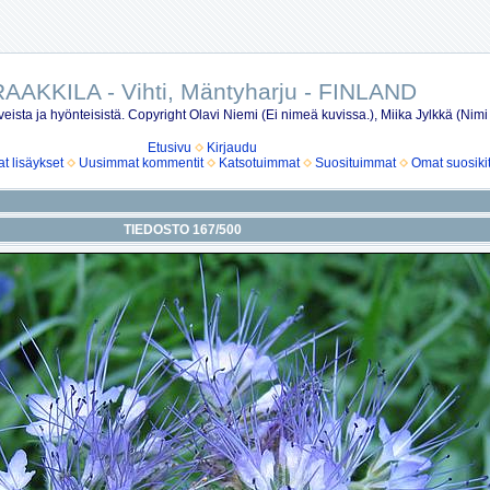
AAKKILA - Vihti, Mäntyharju - FINLAND
eista ja hyönteisistä. Copyright Olavi Niemi (Ei nimeä kuvissa.), Miika Jylkkä (Nimi
Etusivu
Kirjaudu
 lisäykset
Uusimmat kommentit
Katsotuimmat
Suosituimmat
Omat suosiki
TIEDOSTO 167/500