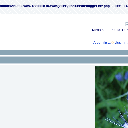
akkiolavi/sites/www.raakkila.fi/www/gallery/include/debugger.inc.php
on line
114
R
Kuvia puutarhasta, kasv
Albumilista
Uusimmat