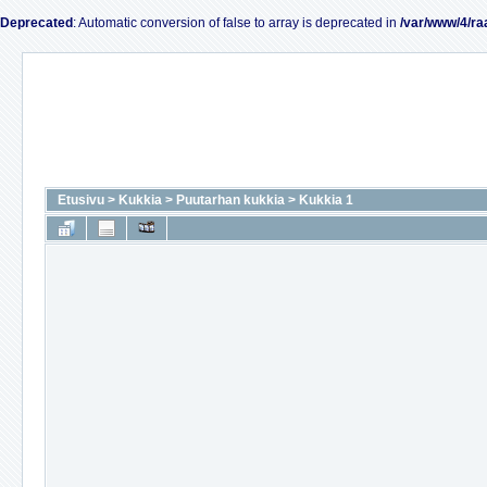
Deprecated
: Automatic conversion of false to array is deprecated in
/var/www/4/ra
Etusivu
>
Kukkia
>
Puutarhan kukkia
>
Kukkia 1