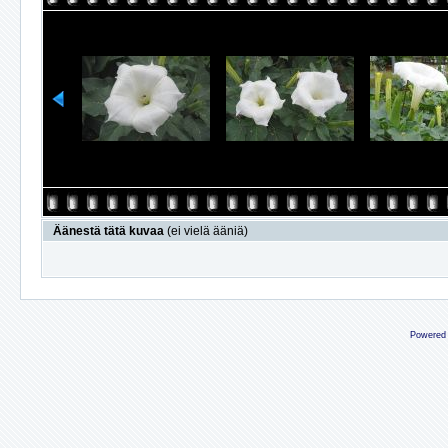
Äänestä tätä kuvaa
(ei vielä ääniä)
Powered