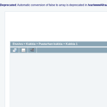
Deprecated
: Automatic conversion of false to array is deprecated in
/var/www/4/ra
Etusivu
>
Kukkia
>
Puutarhan kukkia
>
Kukkia 1