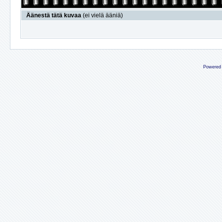
Äänestä tätä kuvaa
(ei vielä ääniä)
Powered