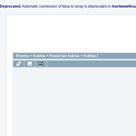
Deprecated
: Automatic conversion of false to array is deprecated in
/var/www/4/ra
Etusivu
>
Kukkia
>
Puutarhan kukkia
>
Kukkia 1