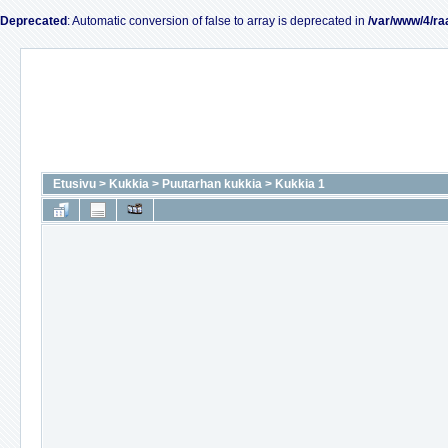
Deprecated
: Automatic conversion of false to array is deprecated in
/var/www/4/ra
Etusivu
>
Kukkia
>
Puutarhan kukkia
>
Kukkia 1