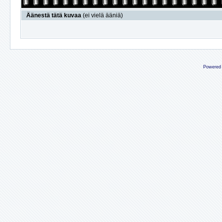
Äänestä tätä kuvaa
(ei vielä ääniä)
Powered