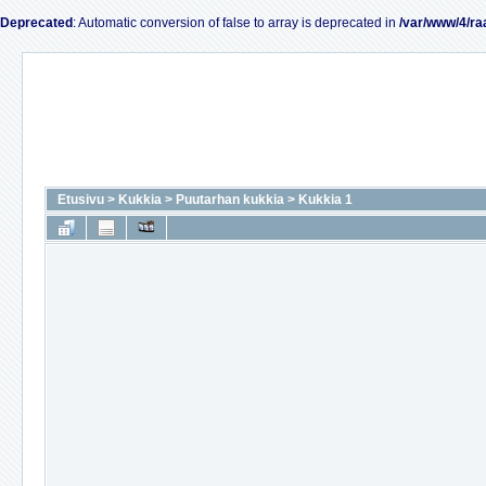
Deprecated
: Automatic conversion of false to array is deprecated in
/var/www/4/ra
Etusivu
>
Kukkia
>
Puutarhan kukkia
>
Kukkia 1