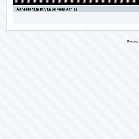
Äänestä tätä kuvaa
(ei vielä ääniä)
Powered