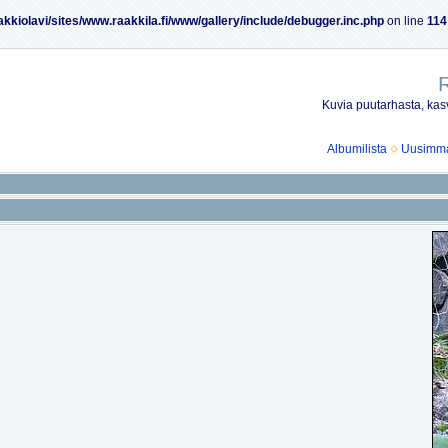
akkiolavi/sites/www.raakkila.fi/www/gallery/include/debugger.inc.php
on line
114
R
Kuvia puutarhasta, kasv
Albumilista
Uusimmat