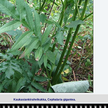
Kaukasiankirahvikukka, Cephalaria gigantea.