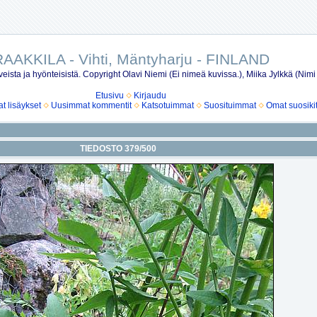
AAKKILA - Vihti, Mäntyharju - FINLAND
eista ja hyönteisistä. Copyright Olavi Niemi (Ei nimeä kuvissa.), Miika Jylkkä (Nimi
Etusivu
Kirjaudu
 lisäykset
Uusimmat kommentit
Katsotuimmat
Suosituimmat
Omat suosiki
TIEDOSTO 379/500