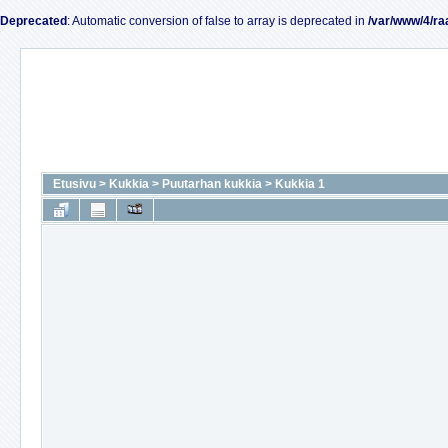
Deprecated
: Automatic conversion of false to array is deprecated in
/var/www/4/ra
Etusivu
>
Kukkia
>
Puutarhan kukkia
>
Kukkia 1