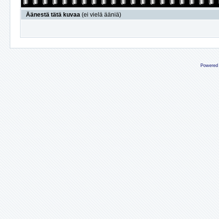
Äänestä tätä kuvaa
(ei vielä ääniä)
Powered