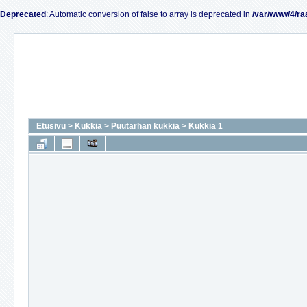
Deprecated
: Automatic conversion of false to array is deprecated in
/var/www/4/ra
Etusivu
>
Kukkia
>
Puutarhan kukkia
>
Kukkia 1