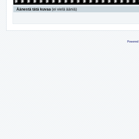
Äänestä tätä kuvaa
(ei vielä ääniä)
Powered