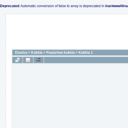
Deprecated
: Automatic conversion of false to array is deprecated in
/var/www/4/ra
Etusivu
>
Kukkia
>
Puutarhan kukkia
>
Kukkia 1