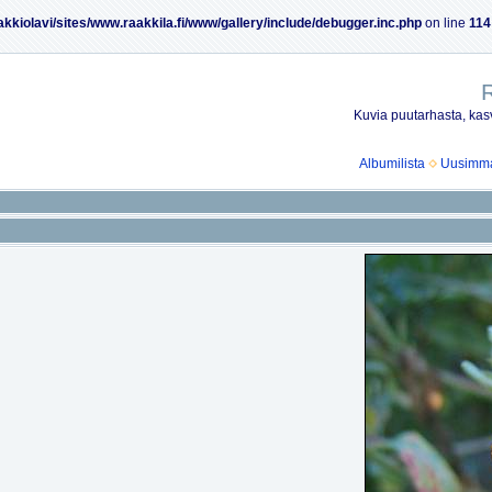
akkiolavi/sites/www.raakkila.fi/www/gallery/include/debugger.inc.php
on line
114
R
Kuvia puutarhasta, kasv
Albumilista
Uusimmat