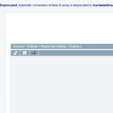
Deprecated
: Automatic conversion of false to array is deprecated in
/var/www/4/ra
Etusivu
>
Kukkia
>
Puutarhan kukkia
>
Kukkia 1