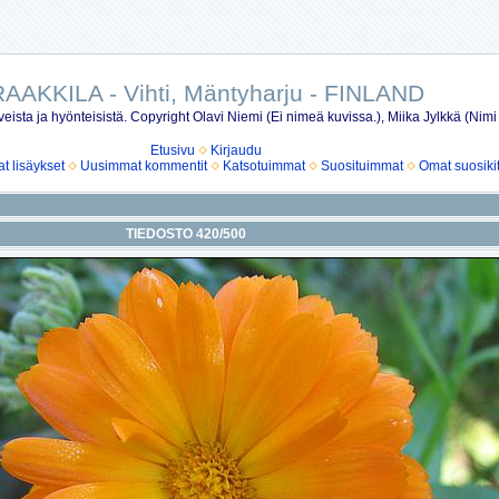
AAKKILA - Vihti, Mäntyharju - FINLAND
eista ja hyönteisistä. Copyright Olavi Niemi (Ei nimeä kuvissa.), Miika Jylkkä (Nimi
Etusivu
Kirjaudu
 lisäykset
Uusimmat kommentit
Katsotuimmat
Suosituimmat
Omat suosiki
TIEDOSTO 420/500