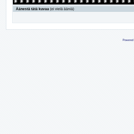
Äänestä tätä kuvaa
(ei vielä ääniä)
Powered