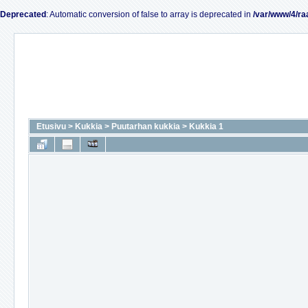
Deprecated
: Automatic conversion of false to array is deprecated in
/var/www/4/ra
Etusivu
>
Kukkia
>
Puutarhan kukkia
>
Kukkia 1