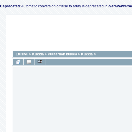
Deprecated
: Automatic conversion of false to array is deprecated in
/var/www/4/ra
Etusivu
>
Kukkia
>
Puutarhan kukkia
>
Kukkia 4