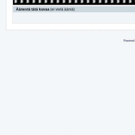
Äänestä tätä kuvaa
(ei vielä ääniä)
Powered