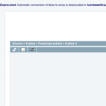
Deprecated
: Automatic conversion of false to array is deprecated in
/var/www/4/ra
Etusivu
>
Kukkia
>
Puutarhan kukkia
>
Kukkia 4