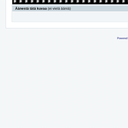
Äänestä tätä kuvaa
(ei vielä ääniä)
Powered