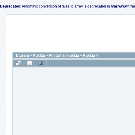
Deprecated
: Automatic conversion of false to array is deprecated in
/var/www/4/ra
Etusivu
>
Kukkia
>
Puutarhan kukkia
>
Kukkia 4