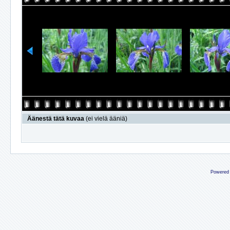
Äänestä tätä kuvaa
(ei vielä ääniä)
Powered