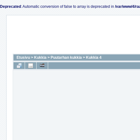
Deprecated
: Automatic conversion of false to array is deprecated in
/var/www/4/ra
Etusivu
>
Kukkia
>
Puutarhan kukkia
>
Kukkia 4