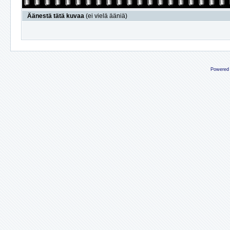
Äänestä tätä kuvaa
(ei vielä ääniä)
Powered