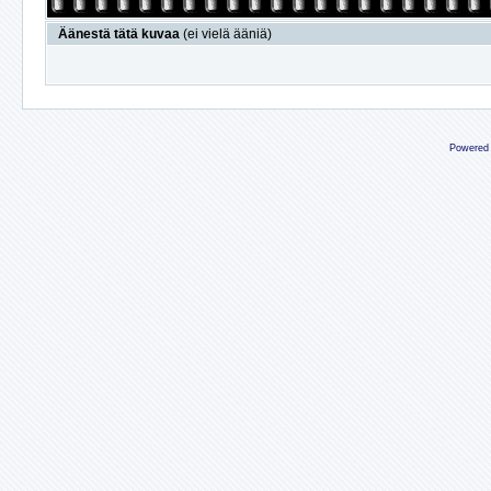
Äänestä tätä kuvaa
(ei vielä ääniä)
Powered