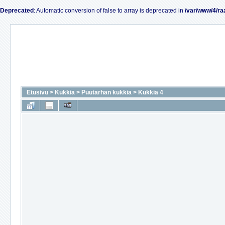
Deprecated
: Automatic conversion of false to array is deprecated in
/var/www/4/ra
Etusivu
>
Kukkia
>
Puutarhan kukkia
>
Kukkia 4