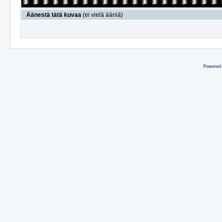
Äänestä tätä kuvaa
(ei vielä ääniä)
Powered