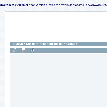
Deprecated
: Automatic conversion of false to array is deprecated in
/var/www/4/ra
Etusivu
>
Kukkia
>
Puutarhan kukkia
>
Kukkia 4