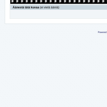
Äänestä tätä kuvaa
(ei vielä ääniä)
Powered