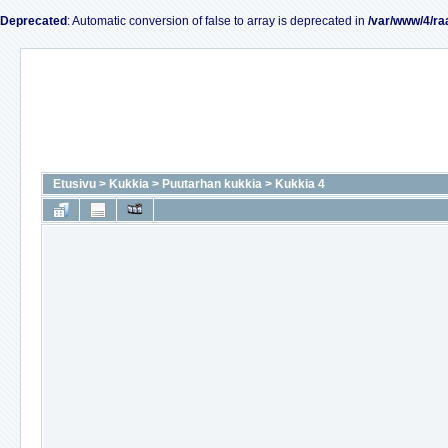
Deprecated
: Automatic conversion of false to array is deprecated in
/var/www/4/ra
Etusivu
>
Kukkia
>
Puutarhan kukkia
>
Kukkia 4