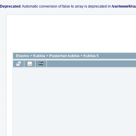
Deprecated
: Automatic conversion of false to array is deprecated in
/var/www/4/ra
Etusivu
>
Kukkia
>
Puutarhan kukkia
>
Kukkia 5