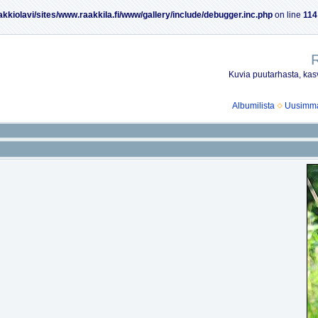
akkiolavi/sites/www.raakkila.fi/www/gallery/include/debugger.inc.php
on line
114
R
Kuvia puutarhasta, kasv
Albumilista
Uusimmat