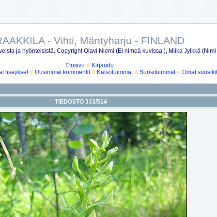
AAKKILA - Vihti, Mäntyharju - FINLAND
eista ja hyönteisistä. Copyright Olavi Niemi (Ei nimeä kuvissa.), Miika Jylkkä (Nimi
Etusivu
Kirjaudu
 lisäykset
Uusimmat kommentit
Katsotuimmat
Suosituimmat
Omat suosiki
TIEDOSTO 333/514