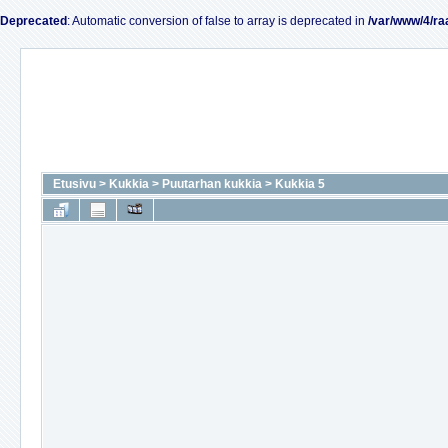
Deprecated
: Automatic conversion of false to array is deprecated in
/var/www/4/ra
Etusivu
>
Kukkia
>
Puutarhan kukkia
>
Kukkia 5