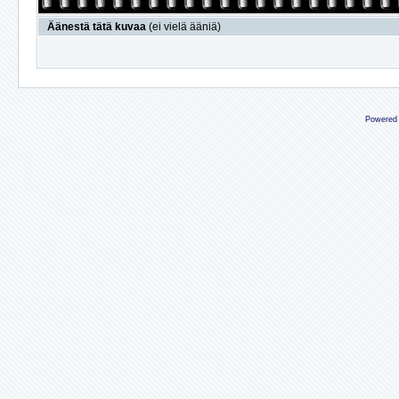
Äänestä tätä kuvaa
(ei vielä ääniä)
Powered