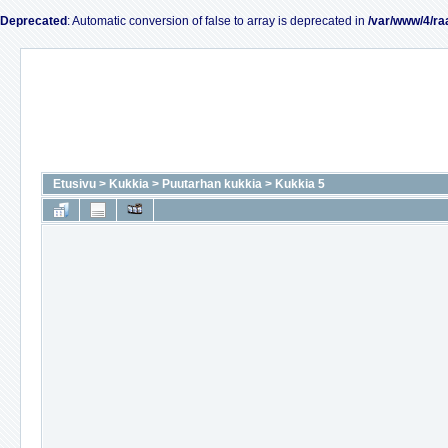
Deprecated
: Automatic conversion of false to array is deprecated in
/var/www/4/ra
Etusivu
>
Kukkia
>
Puutarhan kukkia
>
Kukkia 5