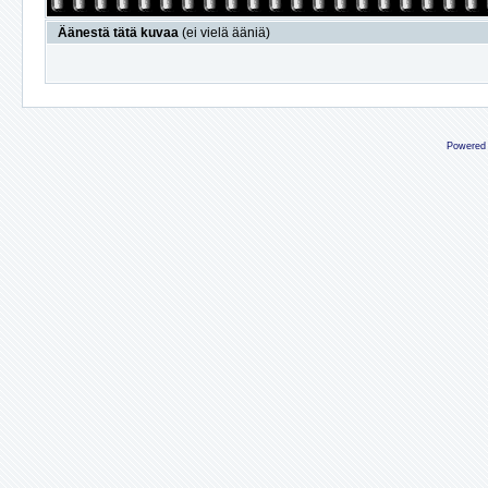
Äänestä tätä kuvaa
(ei vielä ääniä)
Powered