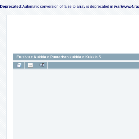
Deprecated
: Automatic conversion of false to array is deprecated in
/var/www/4/ra
Etusivu
>
Kukkia
>
Puutarhan kukkia
>
Kukkia 5