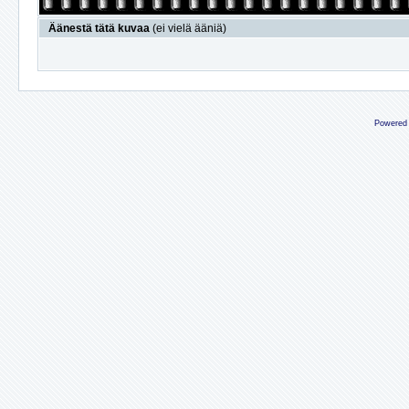
Äänestä tätä kuvaa
(ei vielä ääniä)
Powered