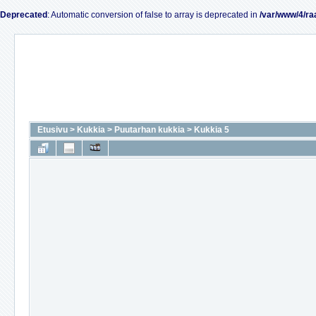
Deprecated
: Automatic conversion of false to array is deprecated in
/var/www/4/ra
Etusivu
>
Kukkia
>
Puutarhan kukkia
>
Kukkia 5