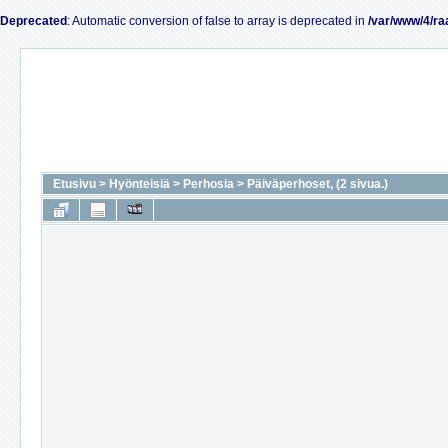
Deprecated
: Automatic conversion of false to array is deprecated in
/var/www/4/ra
Etusivu
>
Hyönteisiä
>
Perhosia
>
Päiväperhoset, (2 sivua.)