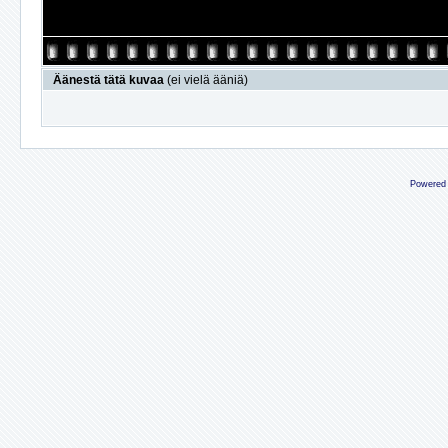
Äänestä tätä kuvaa
(ei vielä ääniä)
Powered