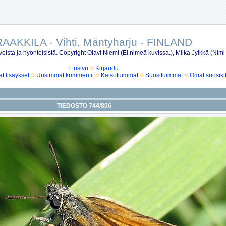
AAKKILA - Vihti, Mäntyharju - FINLAND
eista ja hyönteisistä. Copyright Olavi Niemi (Ei nimeä kuvissa.), Miika Jylkkä (Nimi
Etusivu
Kirjaudu
 lisäykset
Uusimmat kommentit
Katsotuimmat
Suosituimmat
Omat suosiki
TIEDOSTO 744/806