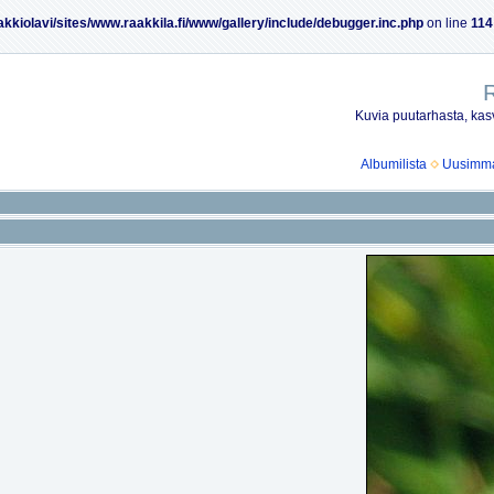
akkiolavi/sites/www.raakkila.fi/www/gallery/include/debugger.inc.php
on line
114
R
Kuvia puutarhasta, kasv
Albumilista
Uusimmat