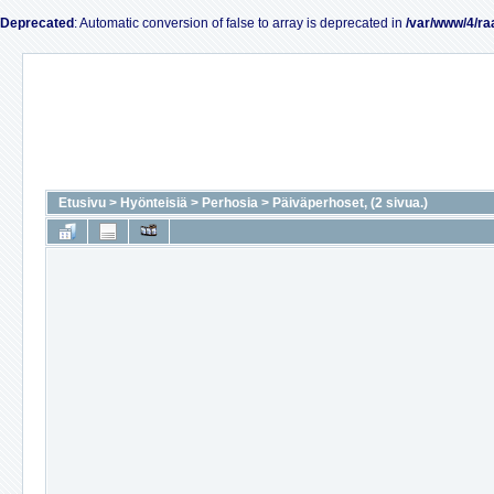
Deprecated
: Automatic conversion of false to array is deprecated in
/var/www/4/ra
Etusivu
>
Hyönteisiä
>
Perhosia
>
Päiväperhoset, (2 sivua.)