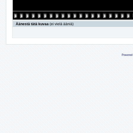
Äänestä tätä kuvaa
(ei vielä ääniä)
Powered