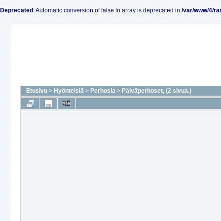
Deprecated
: Automatic conversion of false to array is deprecated in
/var/www/4/ra
Etusivu
>
Hyönteisiä
>
Perhosia
>
Päiväperhoset, (2 sivua.)