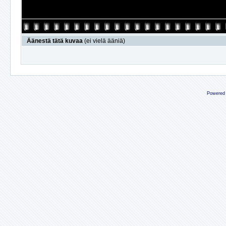
Äänestä tätä kuvaa
(ei vielä ääniä)
Powered