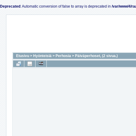
Deprecated
: Automatic conversion of false to array is deprecated in
/var/www/4/ra
Etusivu
>
Hyönteisiä
>
Perhosia
>
Päiväperhoset, (2 sivua.)