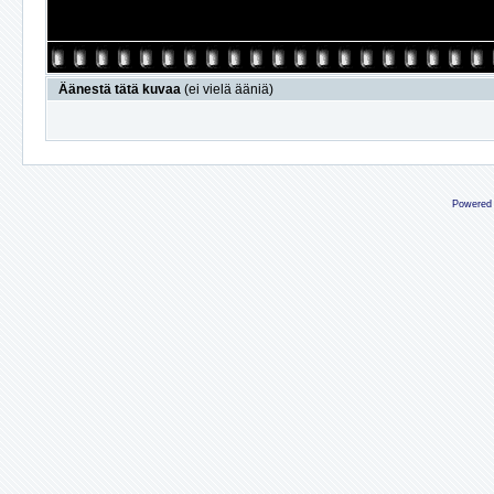
Äänestä tätä kuvaa
(ei vielä ääniä)
Powered