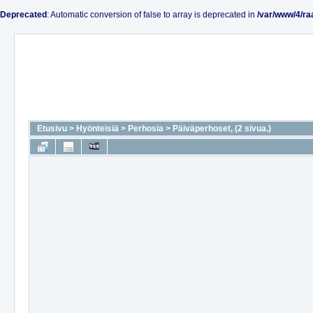
Deprecated
: Automatic conversion of false to array is deprecated in
/var/www/4/ra
Etusivu
>
Hyönteisiä
>
Perhosia
>
Päiväperhoset, (2 sivua.)