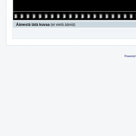
Äänestä tätä kuvaa
(ei vielä ääniä)
Powered