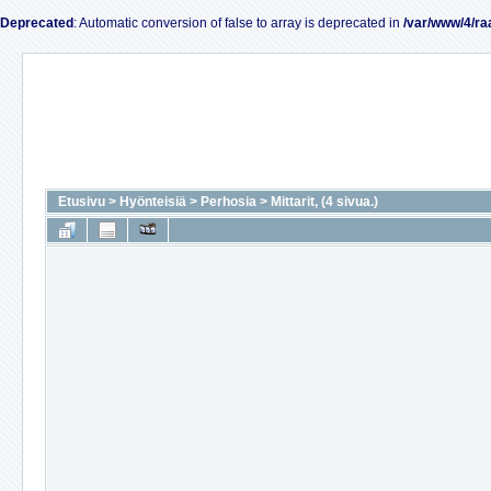
Deprecated
: Automatic conversion of false to array is deprecated in
/var/www/4/ra
Etusivu
>
Hyönteisiä
>
Perhosia
>
Mittarit, (4 sivua.)