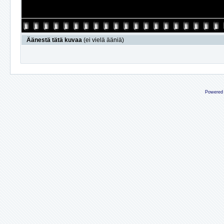
Äänestä tätä kuvaa
(ei vielä ääniä)
Powered