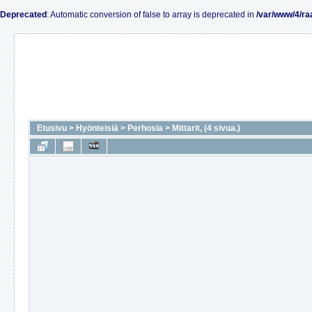
Deprecated
: Automatic conversion of false to array is deprecated in
/var/www/4/ra
Etusivu
>
Hyönteisiä
>
Perhosia
>
Mittarit, (4 sivua.)