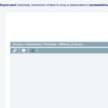
Deprecated
: Automatic conversion of false to array is deprecated in
/var/www/4/ra
Etusivu
>
Hyönteisiä
>
Perhosia
>
Mittarit, (4 sivua.)