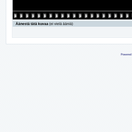
Äänestä tätä kuvaa
(ei vielä ääniä)
Powered