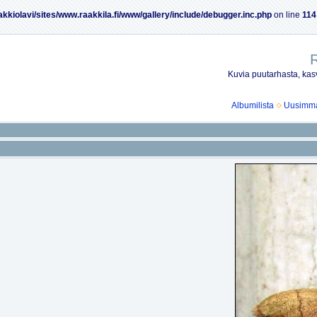
akkiolavi/sites/www.raakkila.fi/www/gallery/include/debugger.inc.php
on line
114
R
Kuvia puutarhasta, kasv
Albumilista
Uusimmat