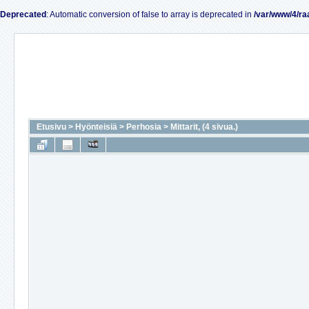
Deprecated
: Automatic conversion of false to array is deprecated in
/var/www/4/ra
Etusivu
>
Hyönteisiä
>
Perhosia
>
Mittarit, (4 sivua.)