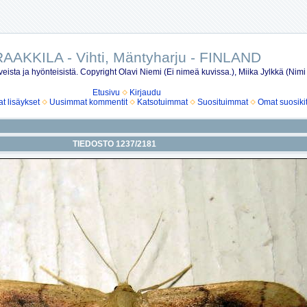
AAKKILA - Vihti, Mäntyharju - FINLAND
eista ja hyönteisistä. Copyright Olavi Niemi (Ei nimeä kuvissa.), Miika Jylkkä (Nimi
Etusivu
Kirjaudu
 lisäykset
Uusimmat kommentit
Katsotuimmat
Suosituimmat
Omat suosiki
TIEDOSTO 1237/2181