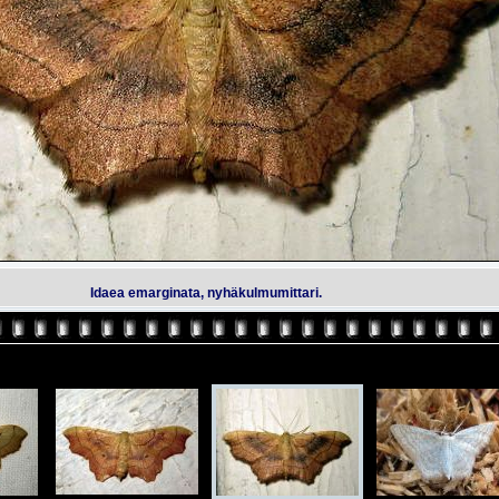
Idaea emarginata, nyhäkulmumittari.