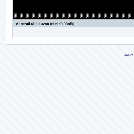
Äänestä tätä kuvaa
(ei vielä ääniä)
Powered