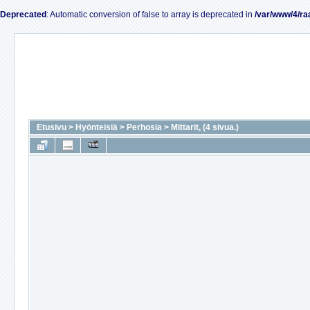
Deprecated
: Automatic conversion of false to array is deprecated in
/var/www/4/ra
Etusivu
>
Hyönteisiä
>
Perhosia
>
Mittarit, (4 sivua.)