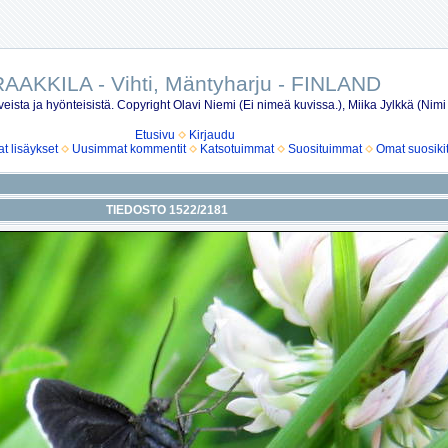
AAKKILA - Vihti, Mäntyharju - FINLAND
eista ja hyönteisistä. Copyright Olavi Niemi (Ei nimeä kuvissa.), Miika Jylkkä (Nimi
Etusivu
Kirjaudu
 lisäykset
Uusimmat kommentit
Katsotuimmat
Suosituimmat
Omat suosiki
TIEDOSTO 1522/2181