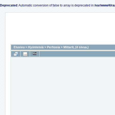
Deprecated
: Automatic conversion of false to array is deprecated in
/var/www/4/ra
Etusivu
>
Hyönteisiä
>
Perhosia
>
Mittarit, (4 sivua.)