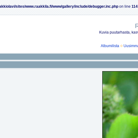
akkiolavi/sites/www.raakkila.fi/www/gallery/include/debugger.inc.php
on line
114
R
Kuvia puutarhasta, kasv
Albumilista
Uusimmat