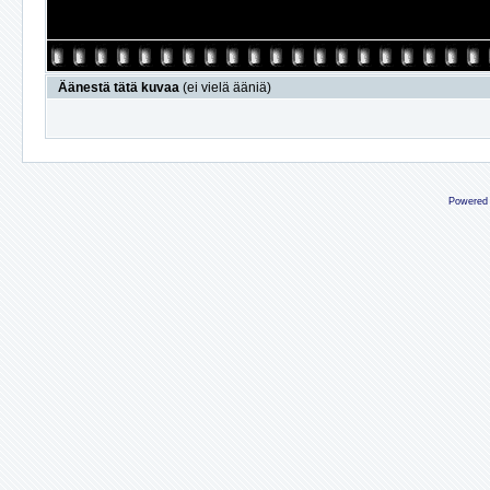
Äänestä tätä kuvaa
(ei vielä ääniä)
Powered