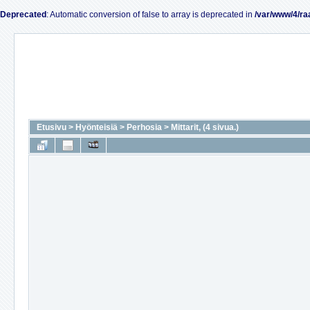
Deprecated
: Automatic conversion of false to array is deprecated in
/var/www/4/ra
Etusivu
>
Hyönteisiä
>
Perhosia
>
Mittarit, (4 sivua.)