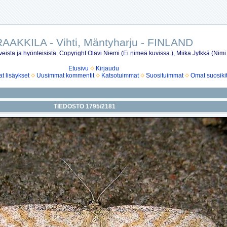
AAKKILA - Vihti, Mäntyharju - FINLAND
eista ja hyönteisistä. Copyright Olavi Niemi (Ei nimeä kuvissa.), Miika Jylkkä (Nimi
Etusivu
Kirjaudu
 lisäykset
Uusimmat kommentit
Katsotuimmat
Suosituimmat
Omat suosiki
TIEDOSTO 1795/2181