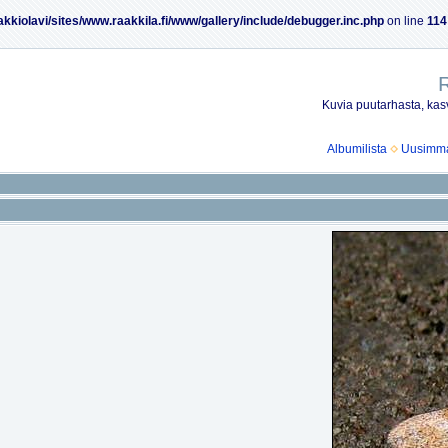
akkiolavi/sites/www.raakkila.fi/www/gallery/include/debugger.inc.php
on line
114
R
Kuvia puutarhasta, kasv
Albumilista
Uusimmat