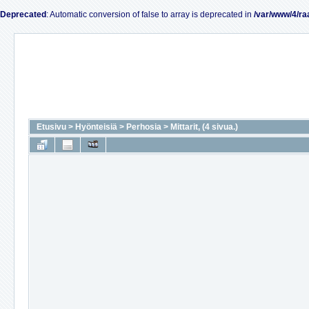
Deprecated
: Automatic conversion of false to array is deprecated in
/var/www/4/ra
Etusivu
>
Hyönteisiä
>
Perhosia
>
Mittarit, (4 sivua.)