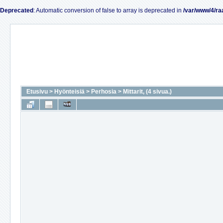
Deprecated
: Automatic conversion of false to array is deprecated in
/var/www/4/ra
Etusivu
>
Hyönteisiä
>
Perhosia
>
Mittarit, (4 sivua.)