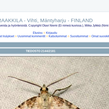
AAKKILA - Vihti, Mäntyharju - FINLAND
eista ja hyönteisistä. Copyright Olavi Niemi (Ei nimeä kuvissa.), Miika Jylkkä (Nimi
Etusivu
Kirjaudu
 lisäykset
Uusimmat kommentit
Katsotuimmat
Suosituimmat
Omat suosiki
TIEDOSTO 2144/2181