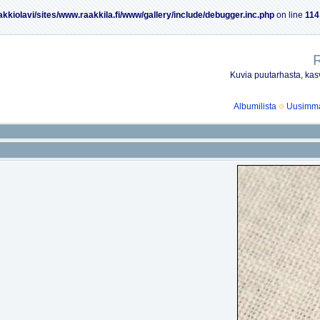
akkiolavi/sites/www.raakkila.fi/www/gallery/include/debugger.inc.php
on line
114
R
Kuvia puutarhasta, kasv
Albumilista
Uusimmat