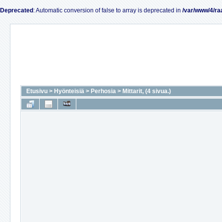
Deprecated
: Automatic conversion of false to array is deprecated in
/var/www/4/ra
Etusivu
>
Hyönteisiä
>
Perhosia
>
Mittarit, (4 sivua.)