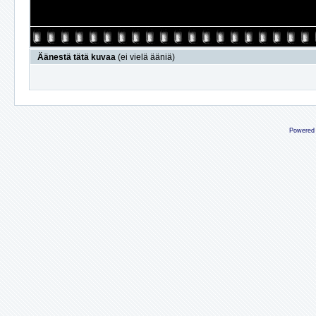
Äänestä tätä kuvaa
(ei vielä ääniä)
Powered