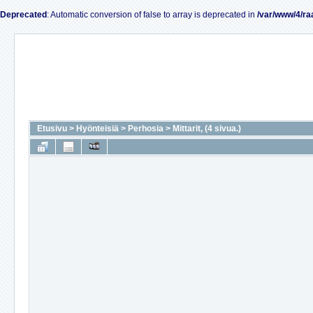
Deprecated
: Automatic conversion of false to array is deprecated in
/var/www/4/ra
Etusivu
>
Hyönteisiä
>
Perhosia
>
Mittarit, (4 sivua.)