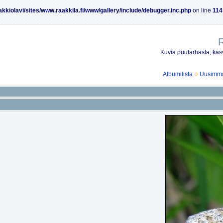
akkiolavi/sites/www.raakkila.fi/www/gallery/include/debugger.inc.php
on line
114
R
Kuvia puutarhasta, kasv
Albumilista
Uusimmat