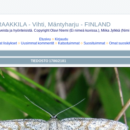
AAKKILA - Vihti, Mäntyharju - FINLAND
eista ja hyönteisistä. Copyright Olavi Niemi (Ei nimeä kuvissa.), Miika Jylkkä (Nimi
Etusivu
Kirjaudu
 lisäykset
Uusimmat kommentit
Katsotuimmat
Suosituimmat
Omat suosiki
TIEDOSTO 1786/2181