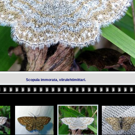
Scopula immorata, viirulehtimittari.