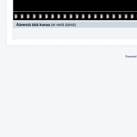
Äänestä tätä kuvaa
(ei vielä ääniä)
Powered