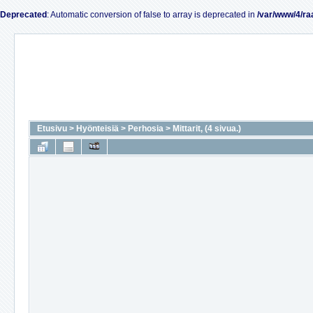
Deprecated
: Automatic conversion of false to array is deprecated in
/var/www/4/ra
Etusivu
>
Hyönteisiä
>
Perhosia
>
Mittarit, (4 sivua.)