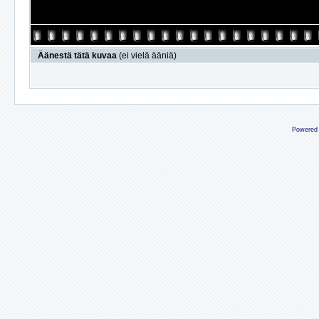
Äänestä tätä kuvaa
(ei vielä ääniä)
Powered