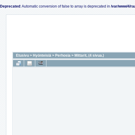
Deprecated
: Automatic conversion of false to array is deprecated in
/var/www/4/ra
Etusivu
>
Hyönteisiä
>
Perhosia
>
Mittarit, (4 sivua.)