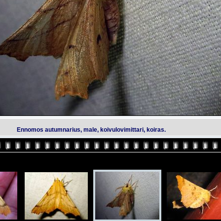
Ennomos autumnarius, male, koivulovimittari, koiras.