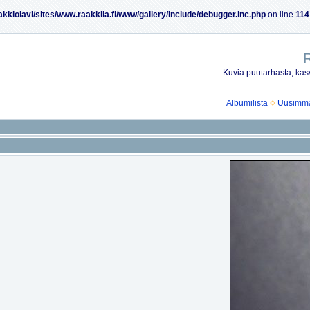
akkiolavi/sites/www.raakkila.fi/www/gallery/include/debugger.inc.php
on line
114
R
Kuvia puutarhasta, kasv
Albumilista
Uusimmat