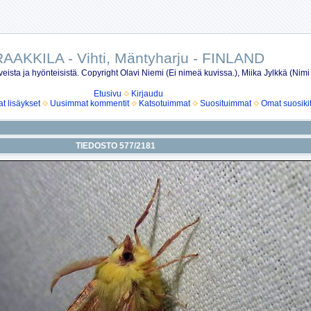
AAKKILA - Vihti, Mäntyharju - FINLAND
eista ja hyönteisistä. Copyright Olavi Niemi (Ei nimeä kuvissa.), Miika Jylkkä (Nimi
Etusivu
Kirjaudu
 lisäykset
Uusimmat kommentit
Katsotuimmat
Suosituimmat
Omat suosiki
TIEDOSTO 577/2181