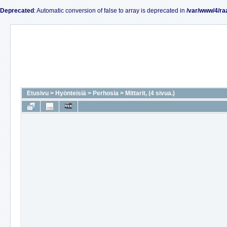
Deprecated
: Automatic conversion of false to array is deprecated in
/var/www/4/ra
Etusivu
>
Hyönteisiä
>
Perhosia
>
Mittarit, (4 sivua.)