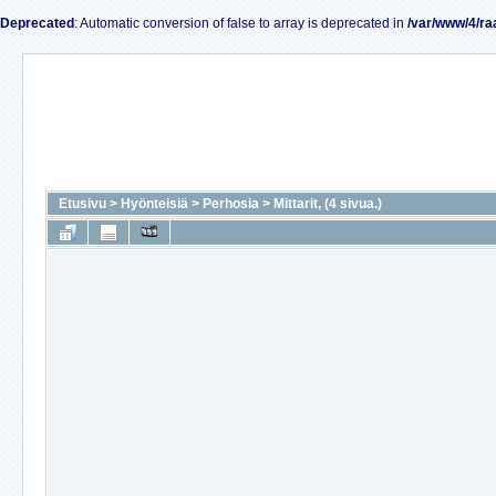
Deprecated
: Automatic conversion of false to array is deprecated in
/var/www/4/ra
Etusivu
>
Hyönteisiä
>
Perhosia
>
Mittarit, (4 sivua.)