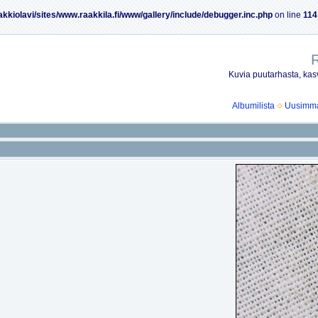
akkiolavi/sites/www.raakkila.fi/www/gallery/include/debugger.inc.php
on line
114
R
Kuvia puutarhasta, kasv
Albumilista
Uusimmat