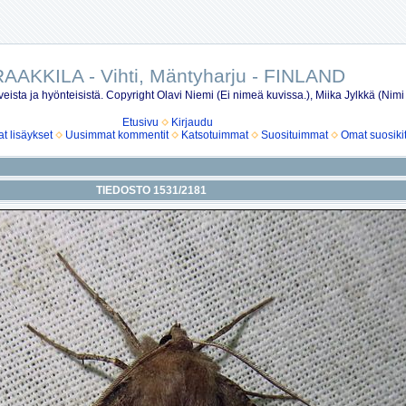
AAKKILA - Vihti, Mäntyharju - FINLAND
eista ja hyönteisistä. Copyright Olavi Niemi (Ei nimeä kuvissa.), Miika Jylkkä (Nimi
Etusivu
Kirjaudu
 lisäykset
Uusimmat kommentit
Katsotuimmat
Suosituimmat
Omat suosiki
TIEDOSTO 1531/2181