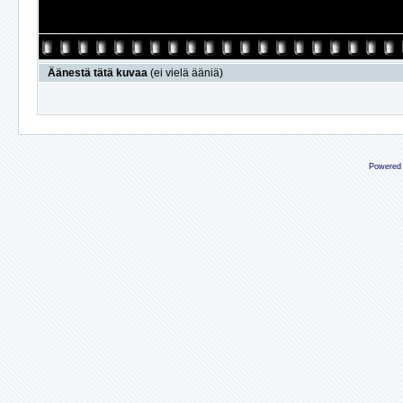
Äänestä tätä kuvaa
(ei vielä ääniä)
Powered