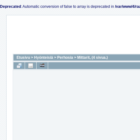
Deprecated
: Automatic conversion of false to array is deprecated in
/var/www/4/ra
Etusivu
>
Hyönteisiä
>
Perhosia
>
Mittarit, (4 sivua.)