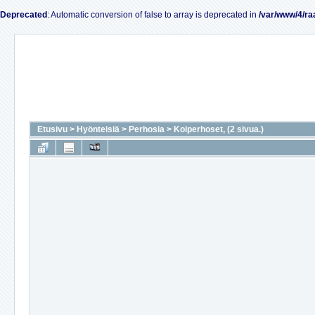
Deprecated
: Automatic conversion of false to array is deprecated in
/var/www/4/ra
Etusivu
>
Hyönteisiä
>
Perhosia
>
Koiperhoset, (2 sivua.)