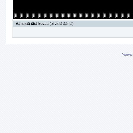
Äänestä tätä kuvaa
(ei vielä ääniä)
Powered