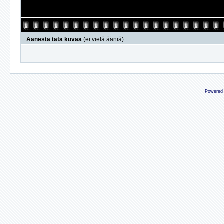
Äänestä tätä kuvaa
(ei vielä ääniä)
Powered