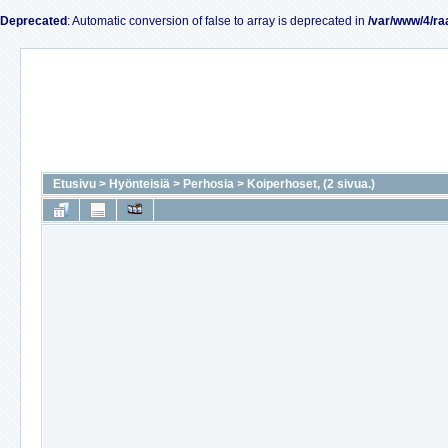
Deprecated
: Automatic conversion of false to array is deprecated in
/var/www/4/ra
Etusivu
>
Hyönteisiä
>
Perhosia
>
Koiperhoset, (2 sivua.)